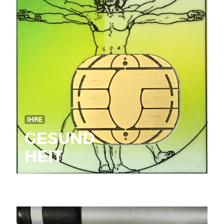
IHRE
GESUND
HEIT